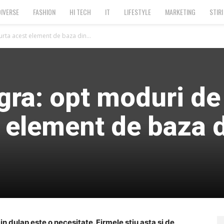
DIVERSE
FASHION
HI TECH
IT
LIFESTYLE
MARKETING
STIRI
rta acest element de baza din...
ra: opt moduri de
 element de baza 
n dulap este o necesitate. Firmele stiu asta si de