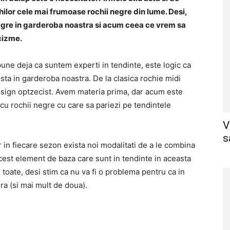
ilor cele mai frumoase rochii negre din lume. Desi,
negre in garderoba noastra si acum ceea ce vrem sa
cizme.
pune deja ca suntem experti in tendinte, este logic ca
ista in garderoba noastra. De la clasica rochie midi
design optzecist. Avem materia prima, dar acum este
cu rochii negre cu care sa pariezi pe tendintele
V
s
 in fiecare sezon exista noi modalitati de a le combina
cest element de baza care sunt in tendinte in aceasta
 toate, desi stim ca nu va fi o problema pentru ca in
ra (si mai mult de doua).