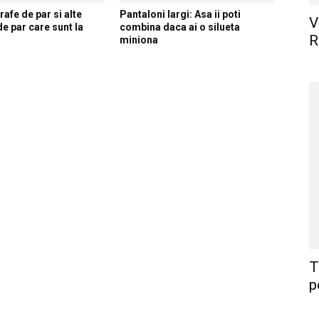
rafe de par si alte
Pantaloni largi: Asa ii poti
V
de par care sunt la
combina daca ai o silueta
R
miniona
T
p