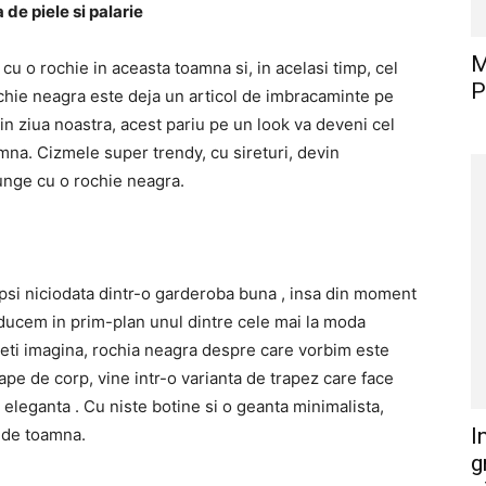
de piele si palarie
M
cu o rochie in aceasta toamna si, in acelasi timp, cel
P
ochie neagra este deja un articol de imbracaminte pe
in ziua noastra, acest pariu pe un look va deveni cel
mna. Cizmele super trendy, cu sireturi, devin
unge cu o rochie neagra.
psi niciodata dintr-o garderoba buna , insa din moment
ducem in prim-plan unul dintre cele mai la moda
ti imagina, rochia neagra despre care vorbim este
proape de corp, vine intr-o varianta de trapez care face
eleganta . Cu niste botine si o geanta minimalista,
I
k de toamna.
g