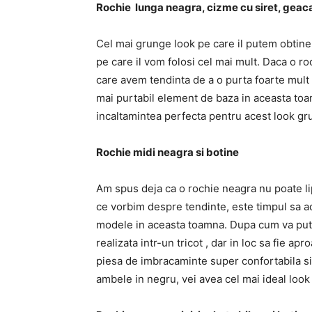
Rochie
lunga neagra, cizme cu siret, geaca 
Cel mai grunge look pe care il putem obtine 
pe care il vom folosi cel mai mult. Daca o r
care avem tendinta de a o purta foarte mult 
mai purtabil element de baza in aceasta toa
incaltamintea perfecta pentru acest look gr
Rochie
midi neagra si botine
Am spus deja ca o rochie neagra nu poate li
ce vorbim despre tendinte, este timpul sa a
modele in aceasta toamna. Dupa cum va pute
realizata intr-un tricot , dar in loc sa fie a
piesa de imbracaminte super confortabila si 
ambele in negru, vei avea cel mai ideal loo