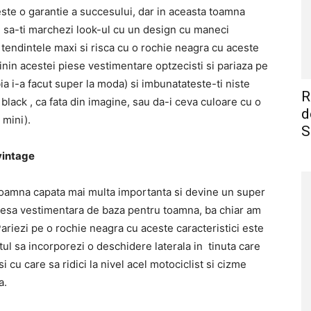
este o garantie a succesului, dar in aceasta toamna
 sa-ti marchezi look-ul cu un design cu maneci
tendintele maxi si risca cu o rochie neagra cu aceste
inin acestei piese vestimentare optzecisti si pariaza pe
ia i-a facut super la moda) si imbunatateste-ti niste
R
 black , ca fata din imagine, sau da-i ceva culoare cu o
d
 mini).
S
vintage
 toamna capata mai multa importanta si devine un super
 piesa vestimentara de baza pentru toamna, ba chiar am
ariezi pe o rochie neagra cu aceste caracteristici este
l sa incorporezi o deschidere laterala in tinuta care
i cu care sa ridici la nivel acel motociclist si cizme
a.