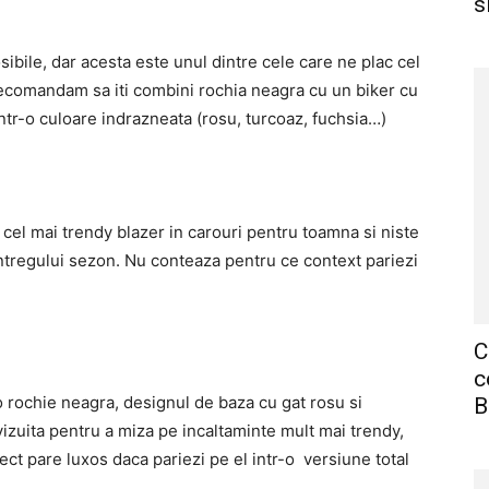
s
bile, dar acesta este unul dintre cele care ne plac cel
i recomandam sa iti combini rochia neagra cu un biker cu
intr-o culoare indrazneata (rosu, turcoaz, fuchsia…)
cel mai trendy blazer in carouri pentru toamna si niste
 intregului sezon. Nu conteaza pentru ce context pariezi
C
c
o rochie neagra, designul de baza cu gat rosu si
B
izuita pentru a miza pe incaltaminte mult mai trendy,
ect pare luxos daca pariezi pe el intr-o versiune total