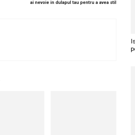
ai nevoie in dulapul tau pentru a avea stil
I
p
R