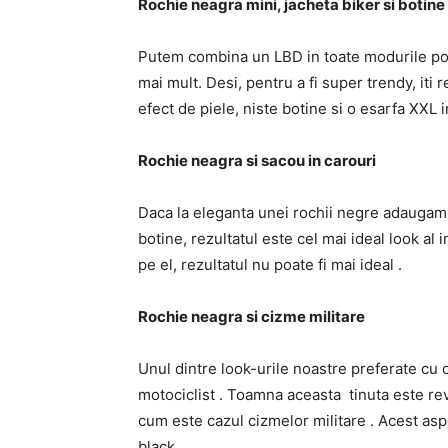
Rochie
neagra mini, jacheta biker si botine
Putem combina un LBD in toate modurile posi
mai mult. Desi, pentru a fi super trendy, it
efect de piele, niste botine si o esarfa XXL 
Rochie
neagra si sacou in carouri
Daca la eleganta unei rochii negre adaugam 
botine, rezultatul este cel mai ideal look al
pe el, rezultatul nu poate fi mai ideal .
Rochie
neagra si cizme militare
Unul dintre look-urile noastre preferate cu 
motociclist . Toamna aceasta tinuta este rev
cum este cazul cizmelor militare . Acest asp
black .