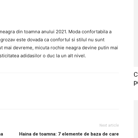
 neagra din toamna anului 2021. Moda confortabila a
k grozav este dovada ca confortul si stilul nu sunt
zut mai devreme, micuta rochie neagra devine putin mai
sticitatea adidasilor o duc la un alt nivel.
C
p
Next article
na
Haina de toamna: 7 elemente de baza de care