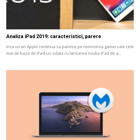
Analiza iPad 2019: caracteristici, parere
Inca un an Apple continua sa parieze pe reinnoirea gamei sale cele
mai de baza de iPad-uri odata cu lansarea noului iPad de a...