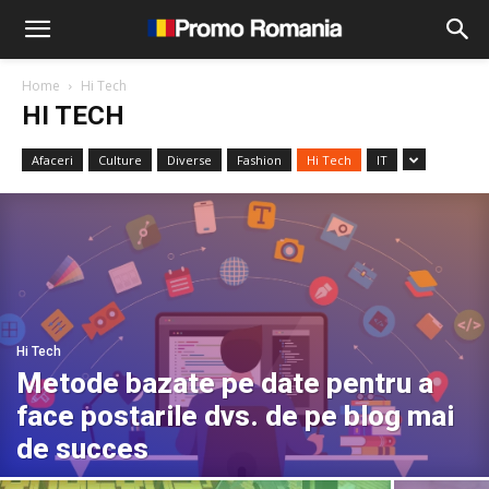
Home
Hi Tech
HI TECH
Afaceri
Culture
Diverse
Fashion
Hi Tech
IT
Hi Tech
Metode bazate pe date pentru a
face postarile dvs. de pe blog mai
de succes