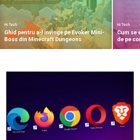
Hi Tech
Hi Tech
Ghid pentru a-l invinge pe Evoker Mini-
Cum se e
Boss din Minecraft Dungeons
de pe c