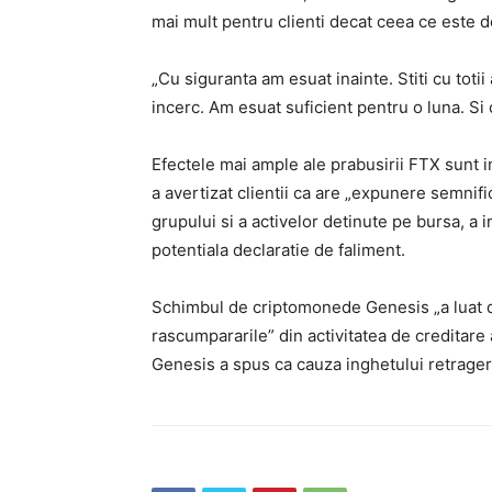
mai mult pentru clienti decat ceea ce este de
„Cu siguranta am esuat inainte. Stiti cu toti
incerc. Am esuat suficient pentru o luna. Si
Efectele mai ample ale prabusirii FTX sunt 
a avertizat clientii ca are „expunere semnif
grupului si a activelor detinute pe bursa, a i
potentiala declaratie de faliment.
Schimbul de criptomonede Genesis „a luat d
rascumpararile” din activitatea de creditare
Genesis a spus ca cauza inghetului retragerii 