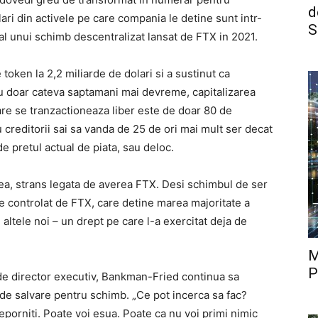
d
ari din activele pe care compania le detine sunt intr-
S
al unui schimb descentralizat lansat de FTX in 2021.
e token la 2,2 miliarde de dolari si a sustinut ca
cu doar cateva saptamani mai devreme, capitalizarea
 care se tranzactioneaza liber este de doar 80 de
 creditorii sai sa vanda de 25 de ori mai mult ser decat
e pretul actual de piata, sau deloc.
ea, strans legata de averea FTX. Desi schimbul de ser
ste controlat de FTX, care detine marea majoritate a
altele noi – un drept pe care l-a exercitat deja de
M
P
a de director executiv, Bankman-Fried continua sa
 de salvare pentru schimb. „Ce pot incerca sa fac?
i reporniti. Poate voi esua. Poate ca nu voi primi nimic