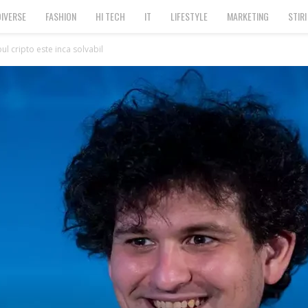
DIVERSE
FASHION
HI TECH
IT
LIFESTYLE
MARKETING
STIRI
ul cripto este inca solvabil