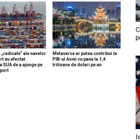
C
p
 „radicale” ale navelor
Metaverse ar putea contribui la
rt au afectat
PIB-ul Asiei cu pana la 1,4
a SUA de a ajunge pe
trilioane de dolari pe an
xport
I