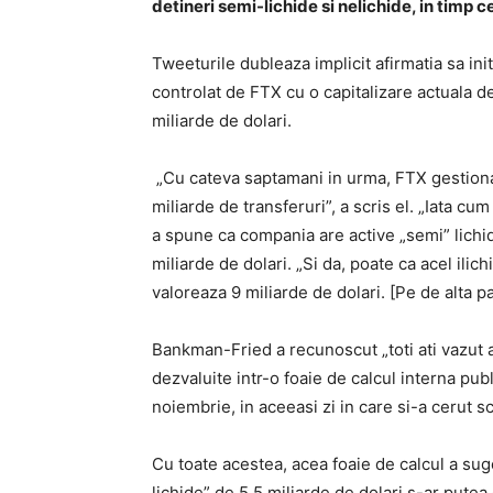
detineri semi-lichide si nelichide, in timp c
Tweeturile dubleaza implicit afirmatia sa ini
controlat de FTX cu o capitalizare actuala d
miliarde de dolari.
„Cu cateva saptamani in urma, FTX gestiona 
miliarde de transferuri”, a scris el. „Iata cum
a spune ca compania are active „semi” lichide
miliarde de dolari. „Si da, poate ca acel ilich
valoreaza 9 miliarde de dolari. [Pe de alta pa
Bankman-Fried a recunoscut „toti ati vazut a
dezvaluite intr-o foaie de calcul interna pu
noiembrie, in aceeasi zi in care si-a cerut s
Cu toate acestea, acea foaie de calcul a sug
lichide” de 5,5 miliarde de dolari s-ar pute