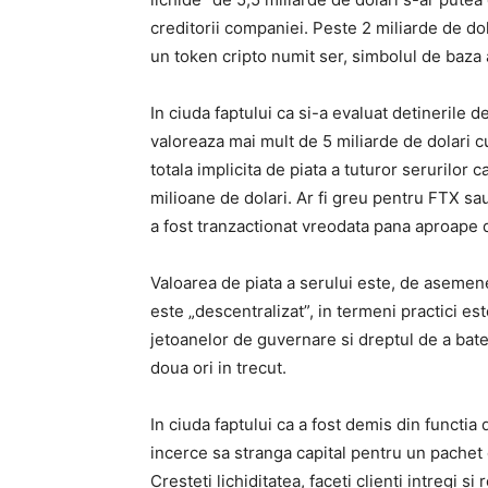
creditorii companiei. Peste 2 miliarde de dol
un token cripto numit ser, simbolul de baza 
In ciuda faptului ca si-a evaluat detinerile d
valoreaza mai mult de 5 miliarde de dolari 
totala implicita de piata a tuturor serurilor
milioane de dolari. Ar fi greu pentru FTX sau
a fost tranzactionat vreodata pana aproape d
Valoarea de piata a serului este, de asemen
este „descentralizat”, in termeni practici e
jetoanelor de guvernare si dreptul de a bate 
doua ori in trecut.
In ciuda faptului ca a fost demis din functi
incerce sa stranga capital pentru un pachet
Cresteti lichiditatea, faceti clienti intregi s