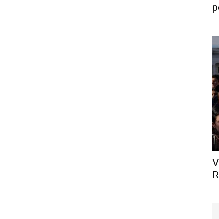
p
V
R