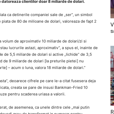
e datoreaza clientilor doar 8 miliarde de dolari.
tiala ca detinerile companiei sale de „ser”, un simbol
e piata de 80 de milioane de dolari, valoreaza de fapt 2
V
s
volum de aproximativ 10 miliarde de dolari/zi si
 stau lucrurile astazi, aproximativ”, a spus el, inainte de
 de 5,5 miliarde de dolari si active „lichide” de 3,5
id de 9 miliarde de dolari [la preturile pietei] nu
rte] – acum o luna, valora 18 miliarde de dolari.”
sta”, deoarece cifrele pe care le-a citat fusesera deja
blicata, creata se pare de insusi Bankman-Fried 10
cuze pentru scaderea uriasa a valorii.
erat, de asemenea, ca unele dintre cele „mai putin
R
a dovedi greu de transformat in numerar pentru