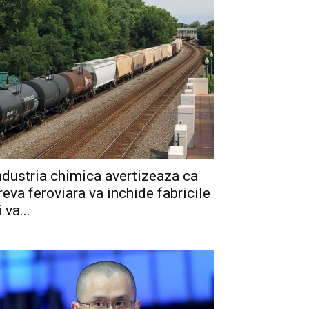
ndustria chimica avertizeaza ca
reva feroviara va inchide fabricile
i va...