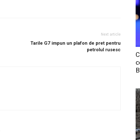
Next article
Tarile G7 impun un plafon de pret pentru
petrolul rusesc
C
c
B
R