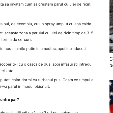
a sa invatam cum sa crestem parul cu ulei de ricin.
 scalpul, de exemplu, cu un spray umplut cu apa calda.
ti aceasta zona a parului cu ulei de ricin timp de 3-5
b forma de cercuri.
din nou mainile putin in amestec, apoi introduceti
C
acoperiti-l cu o casca de dus, apoi infasurati intregul
p
ierbinte.
 puteti chiar dormi cu turbanul pus. Odata ce timpul a
ati-va parul in modul obisnuit.
 pentru par?
ie sa il utilizati de 1 sau 2 ori pe saptamana .