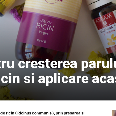
u cresterea parul
icin si aplicare ac
i de ricin ( Ricinus communis ), prin presarea si