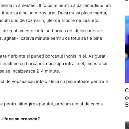
 menta in amestec . Il folosim pentru a da remediului un
n tinde sa aiba un miros urat. Daca nu va place menta,
recum ulei de rozmarin, ulei de arbore de ceai etc.
, intregul amestec intr-un borcan de sticla care are
 agitati-l cateva minute pentru ca totul sa fie bine
te fierbinte si puneti borcanul inchis in el. Asigurati-
 inaltime cu borcanul: daca apa intra in el, amestecul
ul sa se incalzeasca 2-4 minute.
 bol de vopsea sau intr-o sticla cu picuratoare pentru a
C
c
use pentru alungirea parului, precum uleiul de cocos.
B
a-l face sa creasca?