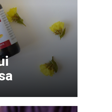
ui
asa