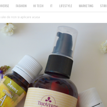
DIVERSE
FASHION
HI TECH
IT
LIFESTYLE
MARKETING
STIRI
ulei de ricin si aplicare acasa