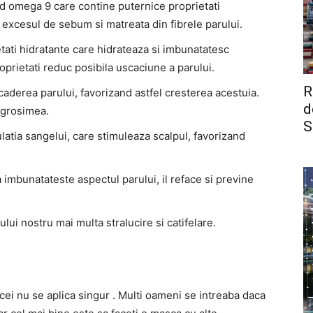
cid omega 9 care contine puternice proprietati
 excesul de sebum si matreata din fibrele parului.
ietati hidratante care hidrateaza si imbunatatesc
oprietati reduc posibila uscaciune a parului.
R
caderea parului, favorizand astfel cresterea acestuia.
d
 grosimea.
S
ulatia sangelui, care stimuleaza scalpul, favorizand
ca imbunatateste aspectul parului, il reface si previne
ului nostru mai multa stralucire si catifelare.
icei nu se aplica singur . Multi oameni se intreaba daca