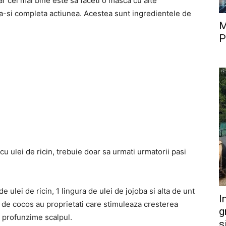
ar cel mai bine este sa faceti o masca cu alte
 a-si completa actiunea. Acestea sunt ingredientele de
M
P
u ulei de ricin, trebuie doar sa urmati urmatorii pasi
e ulei de ricin, 1 lingura de ulei de jojoba si alta de unt
I
ca de cocos au proprietati care stimuleaza cresterea
g
n profunzime scalpul.
s