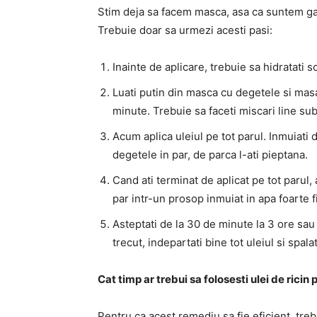
Stim deja sa facem masca, asa ca suntem gat
Trebuie doar sa urmezi acesti pasi:
Inainte de aplicare, trebuie sa hidratati
Luati putin din masca cu degetele si masa
minute. Trebuie sa faceti miscari line su
Acum aplica uleiul pe tot parul. Inmuiati 
degetele in par, de parca l-ati pieptana.
Cand ati terminat de aplicat pe tot parul, 
par intr-un prosop inmuiat in apa foarte f
Asteptati de la 30 de minute la 3 ore sau
trecut, indepartati bine tot uleiul si spal
Cat timp ar trebui sa folosesti ulei de ricin
Pentru ca acest remediu sa fie eficient, trebu