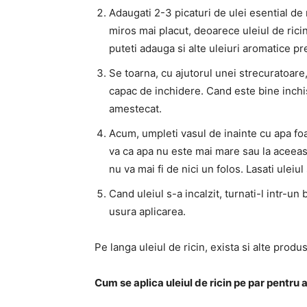
Adaugati 2-3 picaturi de ulei esential de
miros mai placut, deoarece uleiul de rici
puteti adauga si alte uleiuri aromatice p
Se toarna, cu ajutorul unei strecuratoare
capac de inchidere. Cand este bine inchis,
amestecat.
Acum, umpleti vasul de inainte cu apa foar
va ca apa nu este mai mare sau la aceeasi
nu va mai fi de nici un folos. Lasati ulei
Cand uleiul s-a incalzit, turnati-l intr-un
usura aplicarea.
Pe langa uleiul de ricin, exista si alte prod
Cum se aplica uleiul de ricin pe par pentru 