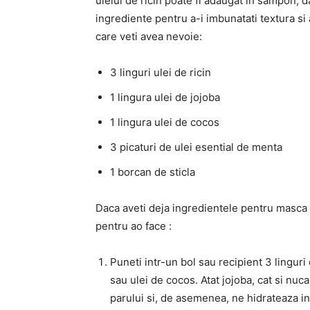
uleiul de ricin poate fi adaugat in sampon, d
ingrediente pentru a-i imbunatati textura si
care veti avea nevoie:
3 linguri ulei de ricin
1 lingura ulei de jojoba
1 lingura ulei de cocos
3 picaturi de ulei esential de menta
1 borcan de sticla
Daca aveti deja ingredientele pentru masca c
pentru ao face :
Puneti intr-un bol sau recipient 3 linguri d
sau ulei de cocos. Atat jojoba, cat si nu
parului si, de asemenea, ne hidrateaza i