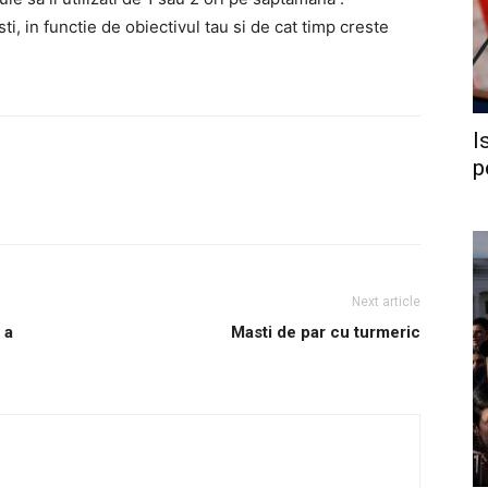
sti, in functie de obiectivul tau si de cat timp creste
I
p
Next article
 a
Masti de par cu turmeric