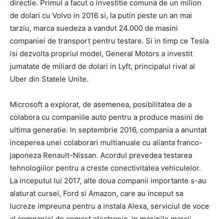
directie. Primul a facut o investitie comuna de un milion
de dolari cu Volvo in 2016 si, la putin peste un an mai
tarziu, marca suedeza a vandut 24.000 de masini
companiei de transport pentru testare. Si in timp ce Tesla
isi dezvolta propriul model, General Motors a investit
jumatate de miliard de dolari in Lyft, principalul rival al
Uber din Statele Unite.
Microsoft a explorat, de asemenea, posibilitatea de a
colabora cu companiile auto pentru a produce masini de
ultima generatie. In septembrie 2016, compania a anuntat
inceperea unei colaborari multianuale cu alianta franco-
japoneza Renault-Nissan. Acordul prevedea testarea
tehnologiilor pentru a creste conectivitatea vehiculelor.
La inceputul lui 2017, alte doua companii importante s-au
alaturat cursei, Ford si Amazon, care au inceput sa
lucreze impreuna pentru a instala Alexa, serviciul de voce
al companiei de comert electronic, in masinile marcii