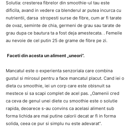
Solutia: cresterea fibrelor din smoothie-ul tau este
dificila, avand in vedere ca blenderul ar putea incurca cu
nutrientii, darsa stropesti surse de fibre, cum ar fi tarate
de ovaz, seminte de chia, germeni de grau sau tarate de
grau dupa ce bautura ta a fost deja amestecata. . Femeile
au nevoie de cel putin 25 de grame de fibre pe zi.
Faceti din acesta un aliment „uneori”.
Mancatul este o experienta senzoriala care combina
gustul si mirosul pentru a face mancatul placut. Cand iei o
dieta cu smoothie, iei un corp care este obisnuit sa
mestece si sa scapi complet de acel pas. „Oamenii cred
ca ceva de genul unei diete cu smoothie este o solutie
rapida, deoarece s-au convins ca acelasi aliment sub
forma lichida are mai putine calorii decat ar fi in forma
solida, ceea ce pur si simplu nu este adevarat”.