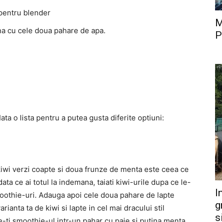
 pentru blender
M
na cu cele doua pahare de apa.
P
Iata o lista pentru a putea gusta diferite optiuni:
iwi verzi coapte si doua frunze de menta este ceea ce
ata ce ai totul la indemana, taiati kiwi-urile dupa ce le-
I
smoothie-uri. Adauga apoi cele doua pahare de lapte
g
ianta ta de kiwi si lapte in cel mai dracului stil
s
e-ti smoothie-ul intr-un pahar cu paie si putina menta