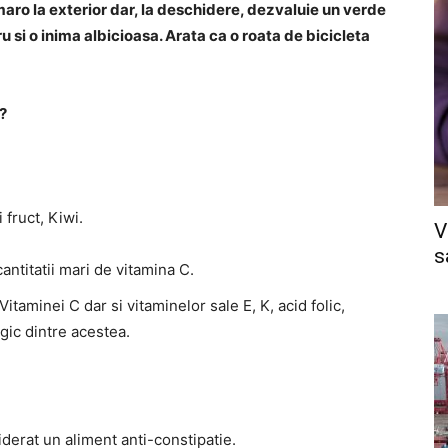
aro la exterior dar, la deschidere, dezvaluie un verde
 si o inima albicioasa. Arata ca o roata de bicicleta
t?
i fruct, Kiwi.
V
s
antitatii mari de vitamina C.
Vitaminei C dar si vitaminelor sale E, K, acid folic,
rgic dintre acestea.
siderat un aliment anti-constipatie.