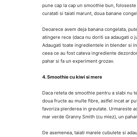
pune cap la cap un smoothie bun, foloseste k
curatati si taiati marunt, doua banane congel
Deoarece avem deja banana congelata, putem
atingere rece (daca nu doriti sa adaugati o 
Adaugati toate ingredientele in blender si i
ceea ce au fost cateva ingrediente dezordon
pahar si fa un experiment grozav.
4. Smoothie cu kiwi si mere
Daca reteta de smoothie pentru a slabi nu te
doua fructe au multe fibre, astfel incat ar 
favoriza pierderea in greutate. Urmareste ac
mar verde Granny Smith (cu miez), un pahar
De asemenea, taiati marele cubulete si adaug