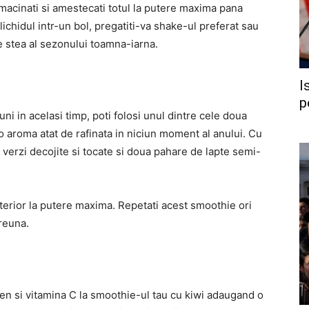
macinati si amestecati totul la putere maxima pana
 lichidul intr-un bol, pregatiti-va shake-ul preferat sau
e stea al sezonului toamna-iarna.
I
p
suni in acelasi timp, poti folosi unul dintre cele doua
 o aroma atat de rafinata in niciun moment al anului. Cu
 verzi decojite si tocate si doua pahare de lapte semi-
nterior la putere maxima. Repetati acest smoothie ori
preuna.
n si vitamina C la smoothie-ul tau cu kiwi adaugand o