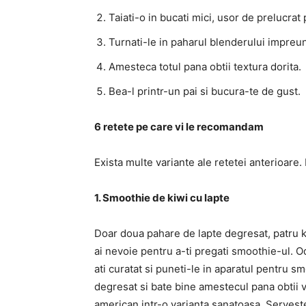
Taiati-o in bucati mici, usor de prelucrat
Turnati-le in paharul blenderului impreu
Amesteca totul pana obtii textura dorita.
Bea-l printr-un pai si bucura-te de gust.
6 retete pe care vi le recomandam
Exista multe variante ale retetei anterioare. 
1. Smoothie de kiwi cu lapte
Doar doua pahare de lapte degresat, patru k
ai nevoie pentru a-ti pregati smoothie-ul. Od
ati curatat si puneti-le in aparatul pentru 
degresat si bate bine amestecul pana obtii var
american intr-o varianta sanatoasa. Servest