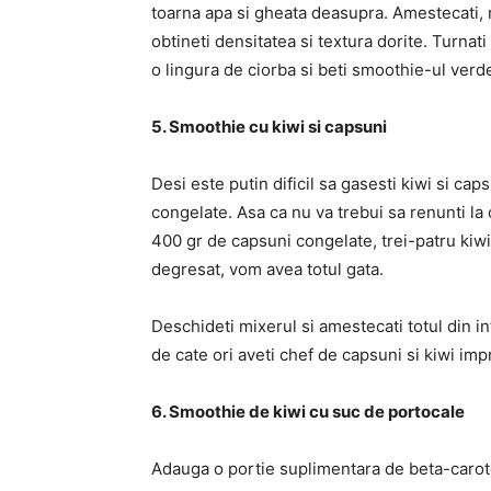
toarna apa si gheata deasupra. Amestecati, 
obtineti densitatea si textura dorite. Turnati
o lingura de ciorba si beti smoothie-ul verd
5. Smoothie cu kiwi si capsuni
Desi este putin dificil sa gasesti kiwi si cap
congelate. Asa ca nu va trebui sa renunti la
400 gr de capsuni congelate, trei-patru kiwi
degresat, vom avea totul gata.
Deschideti mixerul si amestecati totul din i
de cate ori aveti chef de capsuni si kiwi im
6. Smoothie de kiwi cu suc de portocale
Adauga o portie suplimentara de beta-carote