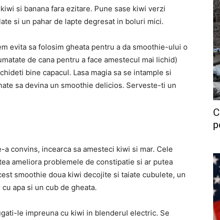
iwi si banana fara ezitare. Pune sase kiwi verzi
ate si un pahar de lapte degresat in boluri mici.
 evita sa folosim gheata pentru a da smoothie-ului o
jumatate de cana pentru a face amestecul mai lichid)
nchideti bine capacul. Lasa magia sa se intample si
ate sa devina un smoothie delicios. Serveste-ti un
C
p
-a convins, incearca sa amesteci kiwi si mar. Cele
putea ameliora problemele de constipatie si ar putea
est smoothie doua kiwi decojite si taiate cubulete, un
 cu apa si un cub de gheata.
ati-le impreuna cu kiwi in blenderul electric. Se