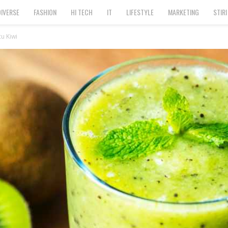
DIVERSE
FASHION
HI TECH
IT
LIFESTYLE
MARKETING
STIRI
u Kiwi