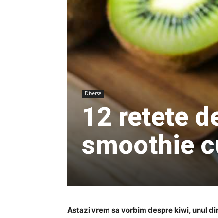
Diverse
12 retete d
smoothie c
Astazi vrem sa vorbim despre kiwi, unul din