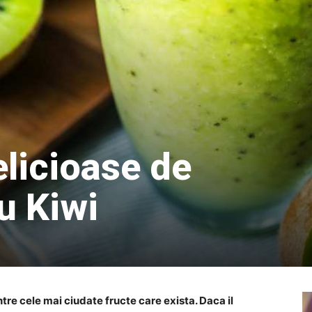
elicioase de
u Kiwi
tre cele mai ciudate fructe care exista. Daca il