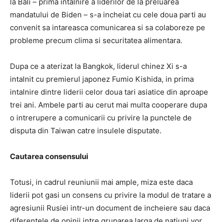
la Bali – prima intalnire a liderilor de la preluarea
mandatului de Biden – s-a incheiat cu cele doua parti au
convenit sa intareasca comunicarea si sa colaboreze pe
probleme precum clima si securitatea alimentara.
Dupa ce a aterizat la Bangkok, liderul chinez Xi s-a
intalnit cu premierul japonez Fumio Kishida, in prima
intalnire dintre liderii celor doua tari asiatice din aproape
trei ani. Ambele parti au cerut mai multa cooperare dupa
o intrerupere a comunicarii cu privire la punctele de
disputa din Taiwan catre insulele disputate.
Cautarea consensului
Totusi, in cadrul reuniunii mai ample, miza este daca
liderii pot gasi un consens cu privire la modul de tratare a
agresiunii Rusiei intr-un document de incheiere sau daca
diferentele de opinii intre gruparea larga de natiuni vor