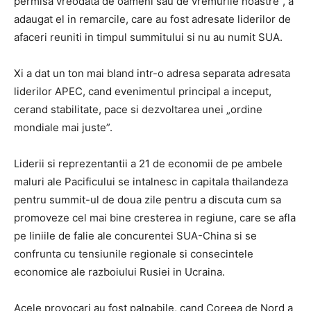
permisa vreodata de oameni sau de vremurile noastre”, a
adaugat el in remarcile, care au fost adresate liderilor de
afaceri reuniti in timpul summitului si nu au numit SUA.
Xi a dat un ton mai bland intr-o adresa separata adresata
liderilor APEC, cand evenimentul principal a inceput,
cerand stabilitate, pace si dezvoltarea unei „ordine
mondiale mai juste”.
Liderii si reprezentantii a 21 de economii de pe ambele
maluri ale Pacificului se intalnesc in capitala thailandeza
pentru summit-ul de doua zile pentru a discuta cum sa
promoveze cel mai bine cresterea in regiune, care se afla
pe liniile de falie ale concurentei SUA-China si se
confrunta cu tensiunile regionale si consecintele
economice ale razboiului Rusiei in Ucraina.
Acele provocari au fost palpabile, cand Coreea de Nord a