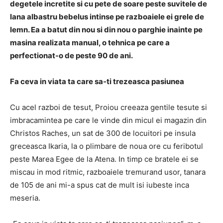
degetele incretite si cu pete de soare peste suvitele de
lana albastru bebelus intinse pe razboaiele ei grele de
lemn. Ea a batut din nou si din nou o parghie inainte pe
masina realizata manual, o tehnica pe care a
perfectionat-o de peste 90 de ani.
Fa ceva in viata ta care sa-ti trezeasca pasiunea
Cu acel razboi de tesut, Proiou creeaza gentile tesute si
imbracamintea pe care le vinde din micul ei magazin din
Christos Raches, un sat de 300 de locuitori pe insula
greceasca Ikaria, la o plimbare de noua ore cu feribotul
peste Marea Egee de la Atena. In timp ce bratele ei se
miscau in mod ritmic, razboaiele tremurand usor, tanara
de 105 de ani mi-a spus cat de mult isi iubeste inca
meseria.