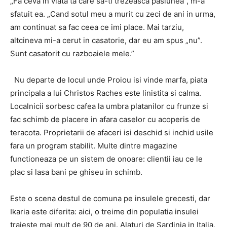
„Fa ceva in viata ta care sa-ti trezeasca pasiunea”, m-a
sfatuit ea. „Cand sotul meu a murit cu zeci de ani in urma,
am continuat sa fac ceea ce imi place. Mai tarziu,
altcineva mi-a cerut in casatorie, dar eu am spus „nu”.
Sunt casatorit cu razboaiele mele.”
Nu departe de locul unde Proiou isi vinde marfa, piata
principala a lui Christos Raches este linistita si calma.
Localnicii sorbesc cafea la umbra platanilor cu frunze si
fac schimb de placere in afara caselor cu acoperis de
teracota. Proprietarii de afaceri isi deschid si inchid usile
fara un program stabilit. Multe dintre magazine
functioneaza pe un sistem de onoare: clientii iau ce le
plac si lasa bani pe ghiseu in schimb.
Este o scena destul de comuna pe insulele grecesti, dar
Ikaria este diferita: aici, o treime din populatia insulei
traieste mai mult de 90 de ani. Alaturi de Sardinia in Italia,