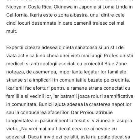
Nicoya in Costa Rica, Okinawa in Japonia si Loma Linda in
California, Ikaria este o zona albastra, unul dintre cele
cinci locuri desemnate in care oamenii traiesc cel mai
mult.
Expertii citeaza adesea o dieta sanatoasa si un stil de
viata activ ca fiind cheia unei vieti mai lungi. Profesionistii
medicali si antropologii asociati cu proiectul Blue Zone
noteaza, de asemenea, importanta legaturilor familiale
stranse si a implicarii in comunitatile bazate pe credinta.
Ikarienii fac eforturi pentru a ramane strans conectati cu
familiile si vecinii lor, iar batranii joaca roluri semnificative
in comunitate. Bunicii ajuta adesea la cresterea nepotilor
sau la conducerea afacerilor. Dar Proiou atribuie
longevitatea ei pasiunii pentru tesut si viziunea ei asupra
vietii. „Nu vrei mai mult decat ceea ce ai nevoie cu
adevarat. Daca ii invidiezi pe altii, asta nu poate decat sa