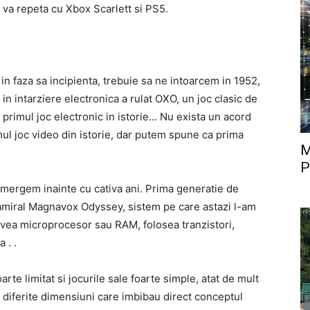
 va repeta cu Xbox Scarlett si PS5.
 in faza sa incipienta, trebuie sa ne intoarcem in 1952,
in intarziere electronica a rulat OXO, un joc clasic de
i primul joc electronic in istorie… Nu exista un acord
imul joc video din istorie, dar putem spune ca prima
M
.
P
mergem inainte cu cativa ani. Prima generatie de
 amiral Magnavox Odyssey, sistem pe care astazi l-am
 avea microprocesor sau RAM, folosea tranzistori,
 . .
te limitat si jocurile sale foarte simple, atat de mult
 diferite dimensiuni care imbibau direct conceptul