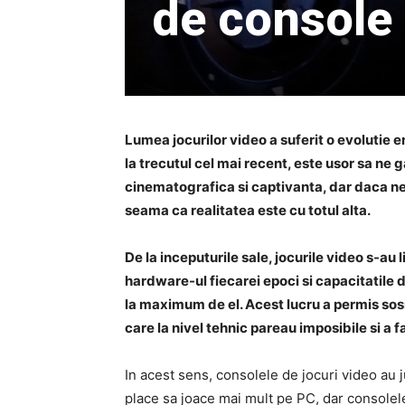
de console
Lumea jocurilor video a suferit o evolutie e
la trecutul cel mai recent, este usor sa ne
cinematografica si captivanta, dar daca n
seama ca realitatea este cu totul alta.
De la inceputurile sale, jocurile video s-au l
hardware-ul fiecarei epoci si capacitatile de
la maximum de el. Acest lucru a permis sos
care la nivel tehnic pareau imposibile si a fa
In acest sens, consolele de jocuri video au j
place sa joace mai mult pe PC, dar consolele 