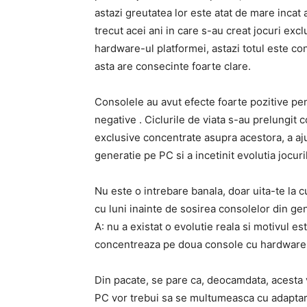
astazi greutatea lor este atat de mare incat
trecut acei ani in care s-au creat jocuri exc
hardware-ul platformei, astazi totul este con
asta are consecinte foarte clare.
Consolele au avut efecte foarte pozitive pen
negative . Ciclurile de viata s-au prelungit 
exclusive concentrate asupra acestora, a aj
generatie pe PC si a incetinit evolutia jocuri
Nu este o intrebare banala, doar uita-te la c
cu luni inainte de sosirea consolelor din gene
A: nu a existat o evolutie reala si motivul e
concentreaza pe doua console cu hardware
Din pacate, se pare ca, deocamdata, acesta v
PC vor trebui sa se multumeasca cu adaptari 