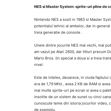
NES si Master System: sprite-uri pline de cu
Nintendo NES a sosit in 1983 si Master Syste
potentialul tehnic al ambelor, dar in genera
treia generatie de console .
Unele dintre jocurile NES mai vechi, mai pu
am vazut pe Atari 2600, dar titluri precum
Mario Bros. (in special a doua si a treia tra
nivel.
Este de inteles, deoarece, in ciuda faptului 
era de 1,79 MHz , avea 2 KB de RAM si avea 
mai multe sprite-uri pe ecran si avea o pale
insotite de un sistem de sunet cu cinci cana
cunoscute teme din istoria jocurilor video, c
de exemplu.