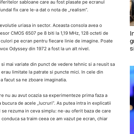
i diferitelor sabloane care au fost plasate pe ecranul
fundal fix care le-a dat o nota de „realism”.
revolutie uriasa in sector. Aceasta consola avea o
I
cesor CMOS 6507 pe 8 biti la 1,19 MHz, 128 octeti de
g
 culori pe ecran pentru fiecare linie de imagine. Poate
s
ox Odyssey din 1972 a fost la un alt nivel.
si mai variate din punct de vedere tehnic si a reusit sa
erau limitate la patrate si puncte mici. In cele din
a facut sa ne zboare imaginatia.
i care nu au avut ocazia sa experimenteze prima faza a
ucura de acele „lucruri”. As putea intra in explicatii
tul se rezuma in ceva simplu: ne-au oferit baza de care
 conduca sa traim ceea ce am vazut pe ecran, chiar