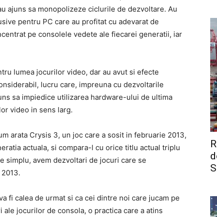
 au ajuns sa monopolizeze ciclurile de dezvoltare. Au
lusive pentru PC care au profitat cu adevarat de
centrat pe consolele vedete ale fiecarei generatii, iar
tru lumea jocurilor video, dar au avut si efecte
considerabil, lucru care, impreuna cu dezvoltarile
uns sa impiedice utilizarea hardware-ului de ultima
lor video in sens larg.
um arata Crysis 3, un joc care a sosit in februarie 2013,
R
ratia actuala, si compara-l cu orice titlu actual triplu
d
ste simplu, avem dezvoltari de jocuri care se
S
 2013.
a fi calea de urmat si ca cei dintre noi care jucam pe
ale jocurilor de consola, o practica care a atins