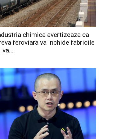
ndustria chimica avertizeaza ca
reva feroviara va inchide fabricile
i va...