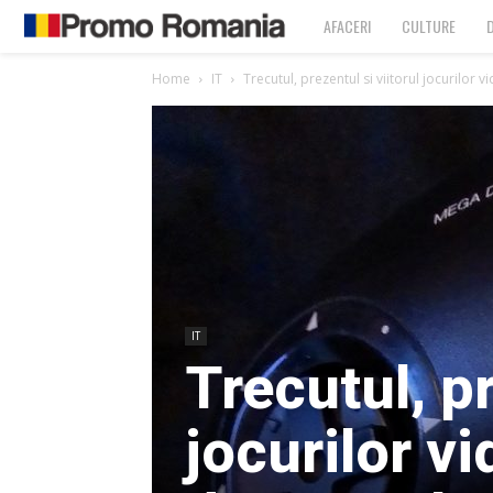
Promo
AFACERI
CULTURE
Romania
Home
IT
Trecutul, prezentul si viitorul jocurilor 
IT
Trecutul, pr
jocurilor vi