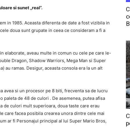
loare si sunet „real”.
C
c
m in 1985. Aceasta diferenta de date a fost vizibila in
B
l cele doua sunt grupate in ceea ce consideram a fi a
tin elaborate, aveau multe in comun cu cele pe care le-
 Double Dragon, Shadow Warriors, Mega Man si Super
nsa) au ramas. Desigur, aceasta consola era la un alt
ca avea si un procesor pe 8 biti, frecventa sa de lucru
o paleta de 48 de culori . De asemenea, putea afisa
ta de culori mult superioara, doua taste care erau
le care facea posibila crearea unora dintre cele mai
C
um ar fi Personajul principal al lui Super Mario Bros,
p