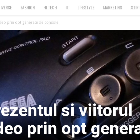
DIVERSE
FASHION
HI TECH
IT
LIFESTYLE
MARKETING
STIRI
video prin opt generatii de console
ezentul si viitorul
deo prin opt genera