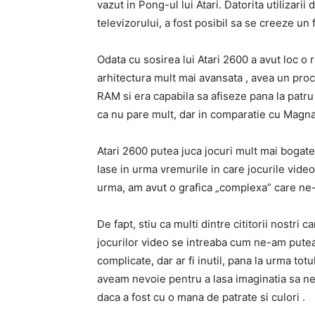
vazut in Pong-ul lui Atari. Datorita utilizari
televizorului, a fost posibil sa se creeze un 
Odata cu sosirea lui Atari 2600 a avut loc o 
arhitectura mult mai avansata , avea un pro
RAM si era capabila sa afiseze pana la patru
ca nu pare mult, dar in comparatie cu Magnav
Atari 2600 putea juca jocuri mult mai bogate 
lase in urma vremurile in care jocurile video 
urma, am avut o grafica „complexa” care ne-
De fapt, stiu ca multi dintre cititorii nostr
jocurilor video se intreaba cum ne-am putea b
complicate, dar ar fi inutil, pana la urma to
aveam nevoie pentru a lasa imaginatia sa ne
daca a fost cu o mana de patrate si culori .