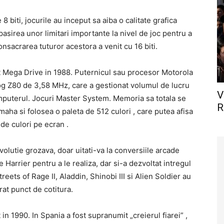
 biti, jocurile au inceput sa aiba o calitate grafica
pasirea unor limitari importante la nivel de joc pentru a
nsacrarea tuturor acestora a venit cu 16 biti.
at Mega Drive in 1988. Puternicul sau procesor Motorola
og Z80 de 3,58 MHz, care a gestionat volumul de lucru
V
omputerul. Jocuri Master System. Memoria sa totala se
R
maha si folosea o paleta de 512 culori , care putea afisa
de culori pe ecran .
volutie grozava, doar uitati-va la conversiile arcade
arrier pentru a le realiza, dar si-a dezvoltat intregul
eets of Rage II, Aladdin, Shinobi III si Alien Soldier au
at punct de cotitura.
in 1990. In Spania a fost supranumit „creierul fiarei” ,