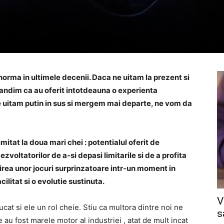
norma in ultimele decenii. Daca ne uitam la prezent si
 gandim ca au oferit intotdeauna o experienta
e uitam putin in sus si mergem mai departe, ne vom da
imitat la doua mari chei : potentialul oferit de
zvoltatorilor de a-si depasi limitarile si de a profita
irea unor jocuri surprinzatoare intr-un moment in
cilitat si o evolutie sustinuta.
V
ucat si ele un rol cheie. Stiu ca multora dintre noi ne
s
au fost marele motor al industriei , atat de mult incat