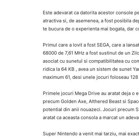
Este adevarat ca datorita acestor console pe 8
atractiva si, de asemenea, a fost posibila de
te bucura de o experienta mai bogata, dar co
Primul care a lovit a fost SEGA, care a lans
68000 de 7,61 MHz a fost sustinut de un Zil
asociat cu sunetul si compatibilitatea cu c
ridica la 64 KB , avea un sistem de sunet Ya
maximum 61, desi unele jocuri foloseau 128 
Primele jocuri Mega Drive au aratat deja o e
precum Golden Axe, Althered Beast si Space H
potential din anii nouazeci. Jocuri precum Str
aratat ca aceasta consola a marcat un adevar
Super Nintendo a venit mai tarziu, mai exact 